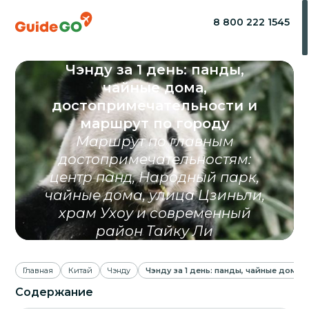
8 800 222 1545
Чэнду за 1 день: панды,
чайные дома,
достопримечательности и
маршрут по городу
Маршрут по главным
достопримечательностям:
центр панд, Народный парк,
чайные дома, улица Цзиньли,
храм Ухоу и современный
район Тайку Ли
Главная
Китай
Чэнду
Чэнду за 1 день: панды, чайные дома
Содержание