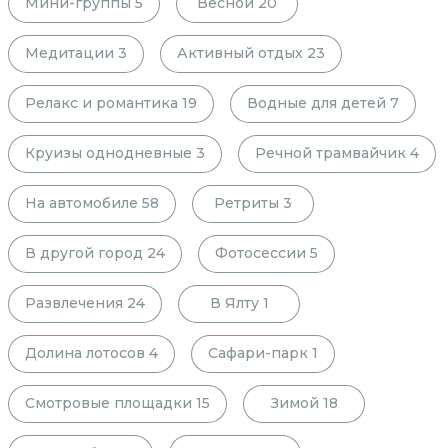
Мини-группы
5
Весной
20
Медитации
3
Активный отдых
23
Релакс и романтика
19
Водные для детей
7
Круизы однодневные
3
Речной трамвайчик
4
На автомобиле
58
Ретриты
3
В другой город
24
Фотосессии
5
Развлечения
24
В Ялту
1
Долина лотосов
4
Сафари-парк
1
Смотровые площадки
15
Зимой
18