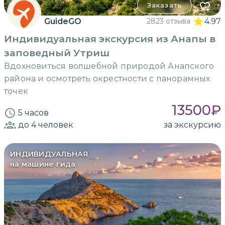
Заказать
GuideGO
2823 отзыва
4.97
Индивидуальная экскурсия из Анапы в
заповедный Утриш
Вдохновиться волшебной природой Анапского
района и осмотреть окрестности с панорамных
точек
13500
₽
5 часов
до 4
человек
за экскурсию
ИНДИВИДУАЛЬНАЯ
на машине гида