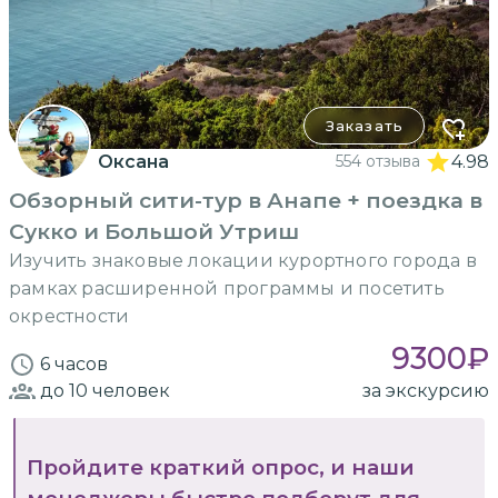
Заказать
Оксана
554 отзыва
4.98
Обзорный сити-тур в Анапе + поездка в
Сукко и Большой Утриш
Изучить знаковые локации курортного города в
рамках расширенной программы и посетить
окрестности
9300
₽
6 часов
до 10
человек
за экскурсию
Пройдите краткий опрос, и наши