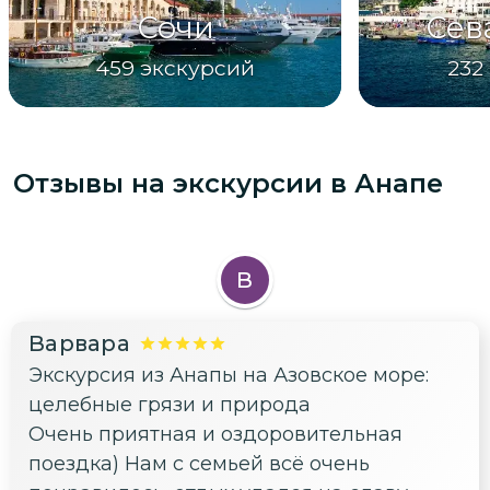
Сочи
Сев
459
экскурсий
232
Отзывы на экскурсии
в Анапе
В
Варвара
Экскурсия из Анапы на Азовское море:
целебные грязи и природа
Очень приятная и оздоровительная
поездка) Нам с семьей всё очень