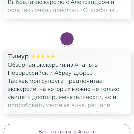
Выбрали экскурсию с Александром и
остались очень довольны. Спасибо за
самые положительные впечатления!
Т
Тимур
Обзорная экскурсия из Анапы в
Новороссийск и Абрау-Дюрсо
Так как моя супруга предпочитает
экскурсии, на которых можно не только
увидеть достопримечательности, но и
попробовать местные вина, решили
забронировать эту программу. Поездка
понравилась: недолгая и
неутомительная, узнали и увидели много
Все отзывы
в Анапе