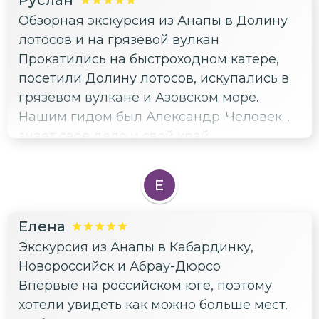
Руслан
Обзорная экскурсия из Анапы в Долину
лотосов и на грязевой вулкан
Прокатились на быстроходном катере,
посетили Долину лотосов, искупались в
грязевом вулкане и Азовском море.
Нашим гидом был Александр. Человек
знает свое дело и свой край.
Внимательный, отзывчивый, всем
рекомендую поездки с Александром, не
Е
пожалеете.
Елена
Экскурсия из Анапы в Кабардинку,
Новороссийск и Абрау-Дюрсо
Впервые на российском юге, поэтому
хотели увидеть как можно больше мест.