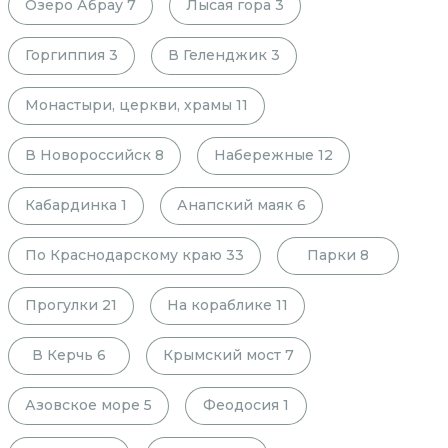
Озеро Абрау
7
Лысая гора
3
Горгиппия
3
В Геленджик
3
Монастыри, церкви, храмы
11
В Новороссийск
8
Набережные
12
Кабардинка
1
Анапский маяк
6
По Краснодарскому краю
33
Парки
8
Прогулки
21
На кораблике
11
В Керчь
6
Крымский мост
7
Азовское море
5
Феодосия
1