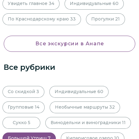
Увидеть главное
34
Индивидуальные
60
По Краснодарскому краю
33
Прогулки
21
Все экскурсии
в Анапе
Все рубрики
Со скидкой
3
Индивидуальные
60
Групповые
14
Необычные маршруты
32
Сукко
5
Винодельни и виноградники
11
Большой Утриш
7
Кипарисовое озеро
10