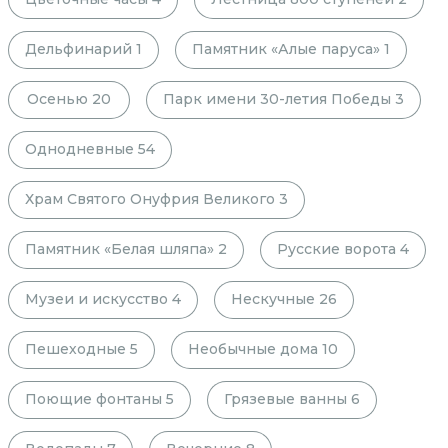
Дельфинарий
1
Памятник «Алые паруса»
1
Осенью
20
Парк имени 30-летия Победы
3
Однодневные
54
Храм Святого Онуфрия Великого
3
Памятник «Белая шляпа»
2
Русские ворота
4
Музеи и искусство
4
Нескучные
26
Пешеходные
5
Необычные дома
10
Поющие фонтаны
5
Грязевые ванны
6