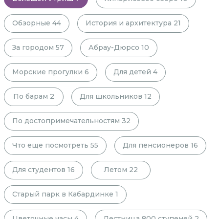
Обзорные
44
История и архитектура
21
За городом
57
Абрау-Дюрсо
10
Морские прогулки
6
Для детей
4
По барам
2
Для школьников
12
По достопримечательностям
32
Что еще посмотреть
55
Для пенсионеров
16
Для студентов
16
Летом
22
Старый парк в Кабардинке
1
Цветочные часы
4
Лестница 800 ступеней
2