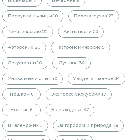
Водопады
7
Вечерние
8
Переулки и улицы
10
Перезагрузка
23
Тематические
22
Активности
23
Авторские
20
Гастрономические
5
Дегустации
10
Лучшие
34
Уникальный опыт
40
Увидеть главное
34
Пешком
6
Экспресс-экскурсии
17
Ночные
6
На выходные
47
В Геленджик
2
За городом и природа
48