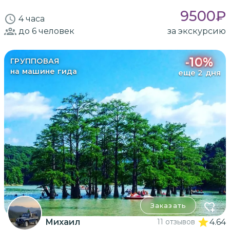
9500
₽
4 часа
до 6
человек
за экскурсию
-
10
%
ГРУППОВАЯ
на машине гида
еще 2 дня
Заказать
Михаил
11 отзывов
4.64