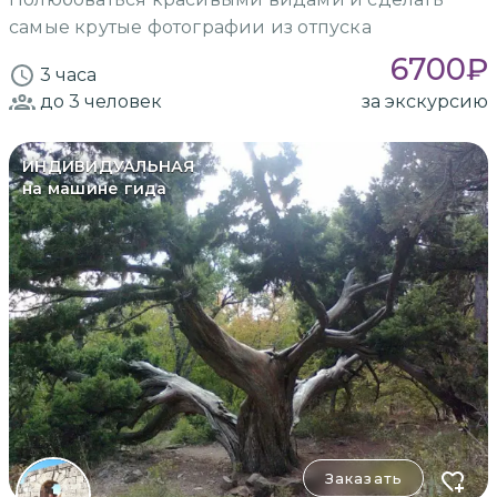
самые крутые фотографии из отпуска
6700
₽
3 часа
до 3
человек
за экскурсию
ИНДИВИДУАЛЬНАЯ
на машине гида
Заказать