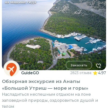
на машине гида
Заказать
GuideGO
2823 отзыва
4.97
Обзорная экскурсия из Анапы
«Большой Утриш — море и горы»
Насладиться неспешным отдыхом на лоне
заповедной природы, оздоровиться душой и
телом