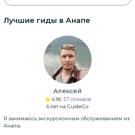
интересного, а также закупились
подарками для друзей.
Лучшие гиды
в Анапе
Алексей
4.96
57
отзывов
6
лет
на GuideGo
Я занимаюсь экскурсионным обслуживанием из
К
Анапы.
ж
п