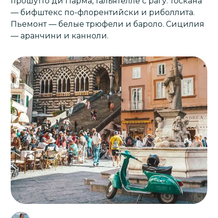
прошутто ди Парма, тальятелле с рагу. Тоскана
— бифштекс по-флорентийски и риболлита.
Пьемонт — белые трюфели и бароло. Сицилия
— аранчини и канноли.