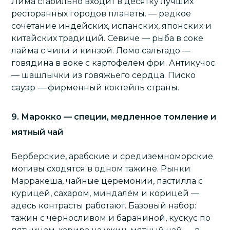
Лима стабильно входит в десятку лучших
ресторанных городов планеты. — редкое
сочетание индейских, испанских, японских и
китайских традиций. Севиче — рыба в соке
лайма с чили и кинзой. Ломо сальтадо —
говядина в воке с картофелем фри. Антикучос
— шашлычки из говяжьего сердца. Писко
сауэр — фирменный коктейль страны.
9. Марокко — специи, медленное томление и
мятный чай
Берберские, арабские и средиземноморские
мотивы сходятся в одном тажине. Рынки
Марракеша, чайные церемонии, пастилла с
курицей, сахаром, миндалём и корицей —
здесь контрасты работают. Базовый набор:
тажин с черносливом и бараниной, кускус по