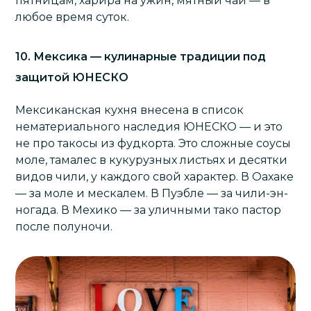
пятницам, харира на ужин, мятный чай — в
любое время суток.
10. Мексика — кулинарные традиции под
защитой ЮНЕСКО
Мексиканская кухня внесена в список
нематериального наследия ЮНЕСКО — и это
не про такосы из фудкорта. Это сложные соусы
моле, тамалес в кукурузных листьях и десятки
видов чили, у каждого свой характер. В Оахаке
— за моле и мескалем. В Пуэбле — за чили-эн-
ногада. В Мехико — за уличными тако пастор
после полуночи.