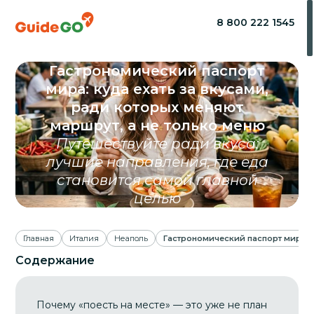
8 800 222 1545
Гастрономический паспорт
мира: куда ехать за вкусами,
ради которых меняют
маршрут, а не только меню
Путешествуйте ради вкуса:
лучшие направления, где еда
становится самой главной
целью
Главная
Италия
Неаполь
Гастрономический паспорт мира: к
Содержание
Почему «поесть на месте» — это уже не план