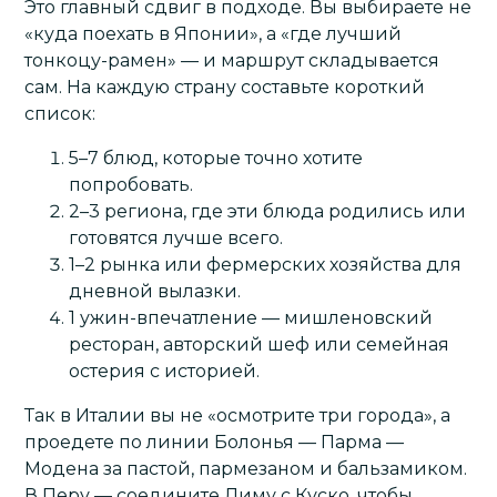
Это главный сдвиг в подходе. Вы выбираете не
«куда поехать в Японии», а «где лучший
тонкоцу-рамен» — и маршрут складывается
сам. На каждую страну составьте короткий
список:
5–7 блюд, которые точно хотите
попробовать.
2–3 региона, где эти блюда родились или
готовятся лучше всего.
1–2 рынка или фермерских хозяйства для
дневной вылазки.
1 ужин-впечатление — мишленовский
ресторан, авторский шеф или семейная
остерия с историей.
Так в Италии вы не «осмотрите три города», а
проедете по линии Болонья — Парма —
Модена за пастой, пармезаном и бальзамиком.
В Перу — соедините Лиму с Куско, чтобы