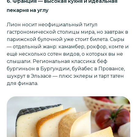
6. Франция — высокая кухня и идеальная
пекарня на углу
Лион
носит неофициальный титул
гастрономической столицы мира, но завтрак в
парижской булочной уже стоит билета. Сыры
— отдельный жанр: камамбер, рокфор, комте и
ещё несколько сотен видов, о которых вы не
слышали. Региональная классика: бёф
бургиньон в Бургундии, буйабес в Провансе,
шукрут в Эльзасе — плюс эклеры и тарт татен
для финала.